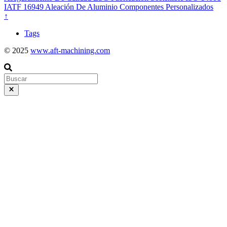
IATF 16949
Aleación De Aluminio
Componentes Personalizados
↑
Tags
© 2025
www.aft-machining.com