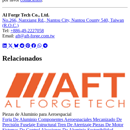
Al Forge Tech Co., Ltd.
No.266, Nanxiang Rd., Nantou City, Nantou County 540, Taiwan
(R.O.C.)
Tel:
+886-49-2227058
Email:
aft@aft-forge.com.tw
Relacionados
Piezas de Aluminio para Aeroespacial
Forja De Aluminio
Componentes Aeroespaciales
Mecanizado De
Precisión
Fuselaje Estructural
Tren De Aterrizaje
Piezas De Motor
Sistemas De Control
Aleaciones De Aluminio
Sostenibilidad