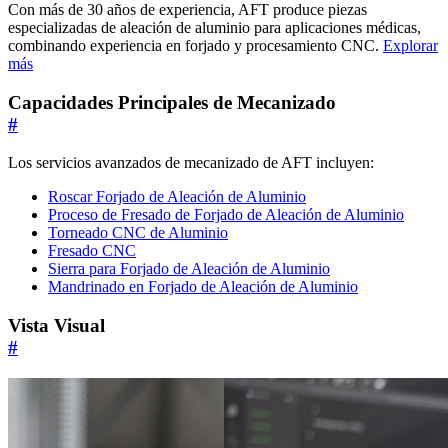
Con más de 30 años de experiencia, AFT produce piezas
especializadas de aleación de aluminio para aplicaciones médicas,
combinando experiencia en forjado y procesamiento CNC.
Explorar
más
Capacidades Principales de Mecanizado
#
Los servicios avanzados de mecanizado de AFT incluyen:
Roscar Forjado de Aleación de Aluminio
Proceso de Fresado de Forjado de Aleación de Aluminio
Torneado CNC de Aluminio
Fresado CNC
Sierra para Forjado de Aleación de Aluminio
Mandrinado en Forjado de Aleación de Aluminio
Vista Visual
#