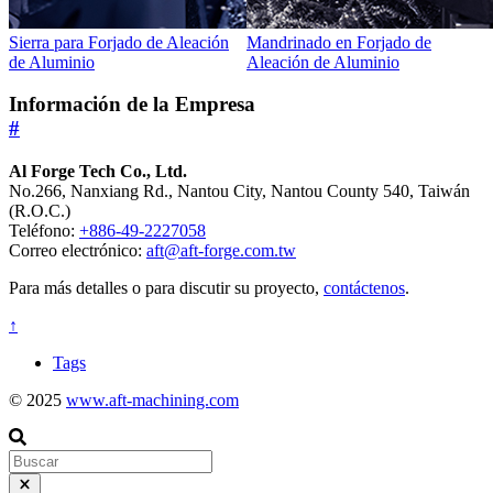
Sierra para Forjado de Aleación
Mandrinado en Forjado de
de Aluminio
Aleación de Aluminio
Información de la Empresa
#
Al Forge Tech Co., Ltd.
No.266, Nanxiang Rd., Nantou City, Nantou County 540, Taiwán
(R.O.C.)
Teléfono:
+886-49-2227058
Correo electrónico:
aft@aft-forge.com.tw
Para más detalles o para discutir su proyecto,
contáctenos
.
↑
Tags
© 2025
www.aft-machining.com