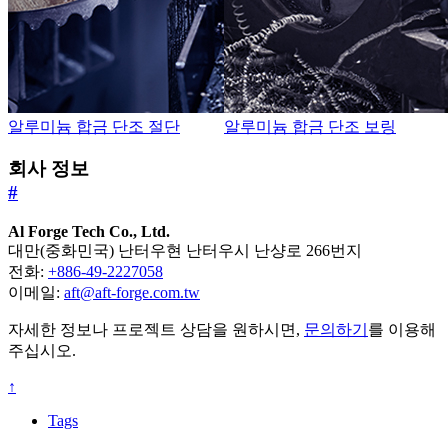
알루미늄 합금 단조 절단
알루미늄 합금 단조 보링
회사 정보
#
Al Forge Tech Co., Ltd.
대만(중화민국) 난터우현 난터우시 난샹로 266번지
전화:
+886-49-2227058
이메일:
aft@aft-forge.com.tw
자세한 정보나 프로젝트 상담을 원하시면,
문의하기
를 이용해
주십시오.
↑
Tags