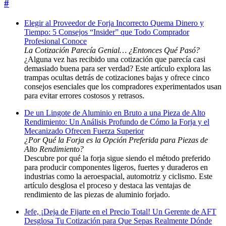
#
Elegir al Proveedor de Forja Incorrecto Quema Dinero y
Tiempo: 5 Consejos “Insider” que Todo Comprador
Profesional Conoce
La Cotización Parecía Genial… ¿Entonces Qué Pasó?
¿Alguna vez has recibido una cotización que parecía casi
demasiado buena para ser verdad? Este artículo explora las
trampas ocultas detrás de cotizaciones bajas y ofrece cinco
consejos esenciales que los compradores experimentados usan
para evitar errores costosos y retrasos.
De un Lingote de Aluminio en Bruto a una Pieza de Alto
Rendimiento: Un Análisis Profundo de Cómo la Forja y el
Mecanizado Ofrecen Fuerza Superior
¿Por Qué la Forja es la Opción Preferida para Piezas de
Alto Rendimiento?
Descubre por qué la forja sigue siendo el método preferido
para producir componentes ligeros, fuertes y duraderos en
industrias como la aeroespacial, automotriz y ciclismo. Este
artículo desglosa el proceso y destaca las ventajas de
rendimiento de las piezas de aluminio forjado.
Jefe, ¡Deja de Fijarte en el Precio Total! Un Gerente de AFT
Desglosa Tu Cotización para Que Sepas Realmente Dónde