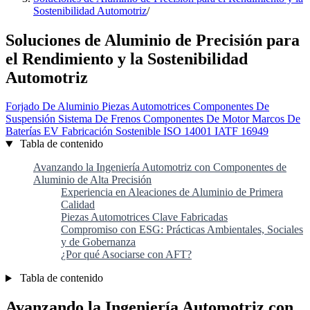
Sostenibilidad Automotriz
/
Soluciones de Aluminio de Precisión para
el Rendimiento y la Sostenibilidad
Automotriz
Forjado De Aluminio
Piezas Automotrices
Componentes De
Suspensión
Sistema De Frenos
Componentes De Motor
Marcos De
Baterías EV
Fabricación Sostenible
ISO 14001
IATF 16949
Tabla de contenido
Avanzando la Ingeniería Automotriz con Componentes de
Aluminio de Alta Precisión
Experiencia en Aleaciones de Aluminio de Primera
Calidad
Piezas Automotrices Clave Fabricadas
Compromiso con ESG: Prácticas Ambientales, Sociales
y de Gobernanza
¿Por qué Asociarse con AFT?
Tabla de contenido
Avanzando la Ingeniería Automotriz con