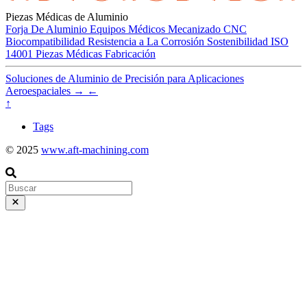
Piezas Médicas de Aluminio
Forja De Aluminio
Equipos Médicos
Mecanizado CNC
Biocompatibilidad
Resistencia a La Corrosión
Sostenibilidad
ISO
14001
Piezas Médicas
Fabricación
Soluciones de Aluminio de Precisión para Aplicaciones
Aeroespaciales
→
←
↑
Tags
© 2025
www.aft-machining.com