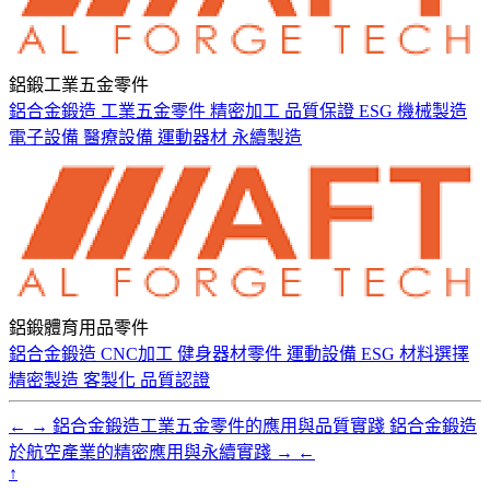
鋁鍛工業五金零件
鋁合金鍛造
工業五金零件
精密加工
品質保證
ESG
機械製造
電子設備
醫療設備
運動器材
永續製造
鋁鍛體育用品零件
鋁合金鍛造
CNC加工
健身器材零件
運動設備
ESG
材料選擇
精密製造
客製化
品質認證
←
→
鋁合金鍛造工業五金零件的應用與品質實踐
鋁合金鍛造
於航空產業的精密應用與永續實踐
→
←
↑