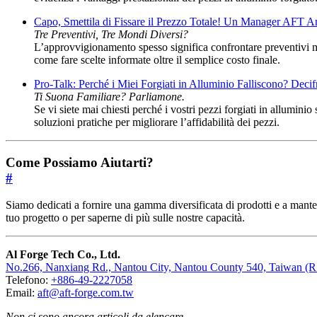
Capo, Smettila di Fissare il Prezzo Totale! Un Manager AFT A
Tre Preventivi, Tre Mondi Diversi?
L’approvvigionamento spesso significa confrontare preventivi mo
come fare scelte informate oltre il semplice costo finale.
Pro-Talk: Perché i Miei Forgiati in Alluminio Falliscono? Deci
Ti Suona Familiare? Parliamone.
Se vi siete mai chiesti perché i vostri pezzi forgiati in allumin
soluzioni pratiche per migliorare l’affidabilità dei pezzi.
Come Possiamo Aiutarti?
#
Siamo dedicati a fornire una gamma diversificata di prodotti e a mante
tuo progetto o per saperne di più sulle nostre capacità.
Al Forge Tech Co., Ltd.
No.266, Nanxiang Rd., Nantou City, Nantou County 540, Taiwan (R
Telefono:
+886-49-2227058
Email:
aft@aft-forge.com.tw
Non ci sono ancora articoli da elencare