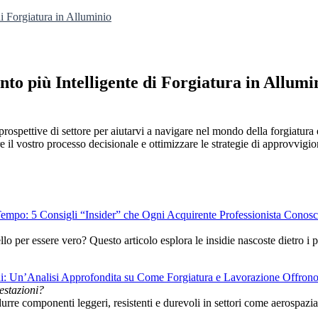
 Forgiatura in Alluminio
o più Intelligente di Forgiatura in Allumi
pettive di settore per aiutarvi a navigare nel mondo della forgiatura e 
are il vostro processo decisionale e ottimizzare le strategie di approvvig
 Tempo: 5 Consigli “Insider” che Ogni Acquirente Professionista Conos
per essere vero? Questo articolo esplora le insidie nascoste dietro i pre
oni: Un’Analisi Approfondita su Come Forgiatura e Lavorazione Offrono
restazioni?
urre componenti leggeri, resistenti e durevoli in settori come aerospazia
.