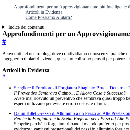
Approfondimenti per un Approvvigionamento più Intelligente di
Articoli in Evidenza
Come Possiamo Aiutarti?
Indice dei contenuti
Approfondimenti per un Approvvigionament
#
Benvenuti nel nostro blog, dove condividiamo conoscenze pratiche e pros
ingegneri o titolari d’azienda, questi articoli sono pensati per potenzi
Articoli in Evidenza
#
Scegliere il Fornitore di Forgiatura Sbagliato Brucia Denaro e
Il Preventivo Sembrava Ottimo… E Allora Cosa è Successo?
Avete mai ricevuto un preventivo che sembrava quasi troppo bello 
esperti utilizzano per evitare errori costosi e ritardi.
Da un Billet Grezzo di Alluminio a un Pezzo ad Alte Prestazi
Perché la Forgiatura è la Scelta Preferita per i Pezzi ad Alte P
Scoprite perché la forgiatura rimane il metodo preferito per prod
evidenza i vantaggi prestazionali dei pezzi in alluminio forgiato