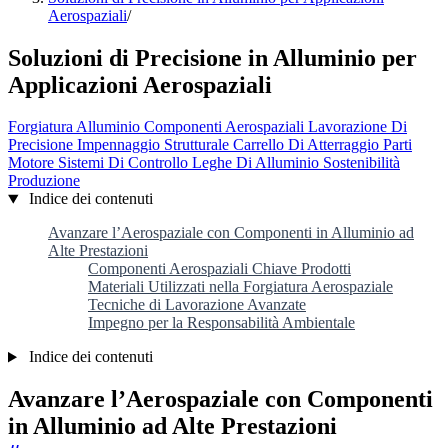
Aerospaziali
/
Soluzioni di Precisione in Alluminio per
Applicazioni Aerospaziali
Forgiatura Alluminio
Componenti Aerospaziali
Lavorazione Di
Precisione
Impennaggio Strutturale
Carrello Di Atterraggio
Parti
Motore
Sistemi Di Controllo
Leghe Di Alluminio
Sostenibilità
Produzione
Indice dei contenuti
Avanzare l’Aerospaziale con Componenti in Alluminio ad
Alte Prestazioni
Componenti Aerospaziali Chiave Prodotti
Materiali Utilizzati nella Forgiatura Aerospaziale
Tecniche di Lavorazione Avanzate
Impegno per la Responsabilità Ambientale
Indice dei contenuti
Avanzare l’Aerospaziale con Componenti
in Alluminio ad Alte Prestazioni