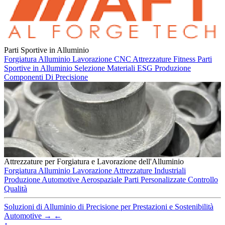
Parti Sportive in Alluminio
Forgiatura Alluminio
Lavorazione CNC
Attrezzature Fitness
Parti
Sportive in Alluminio
Selezione Materiali
ESG
Produzione
Componenti Di Precisione
Attrezzature per Forgiatura e Lavorazione dell'Alluminio
Forgiatura Alluminio
Lavorazione
Attrezzature Industriali
Produzione
Automotive
Aerospaziale
Parti Personalizzate
Controllo
Qualità
Soluzioni di Alluminio di Precisione per Prestazioni e Sostenibilità
Automotive
→
←
↑