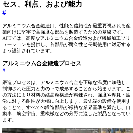
セス、利点、および能力
#
アルミニウム合金鍛造は、性能と信頼性が最重要視される産
業向けに堅牢で高強度な部品を製造するための基盤です。
AFTでは、高度なアルミニウム合金鍛造および機械加工ソリ
ューションを提供し、各部品が耐久性と長期使用に対応する
よう設計されています。
アルミニウム合金鍛造プロセス
#
鍛造プロセスは、アルミニウム合金を正確な温度に加熱し、
制御された圧力と力の下で成形することから始まります。こ
の方法により材料の結晶粒構造が精錬され、強度や摩耗・疲
労に対する耐性が大幅に向上します。最先端の設備を使用す
ることで、すべての鍛造部品が厳格な業界基準を満たし、自
動車、航空宇宙、重機械などの分野に適した製品となってい
ます。