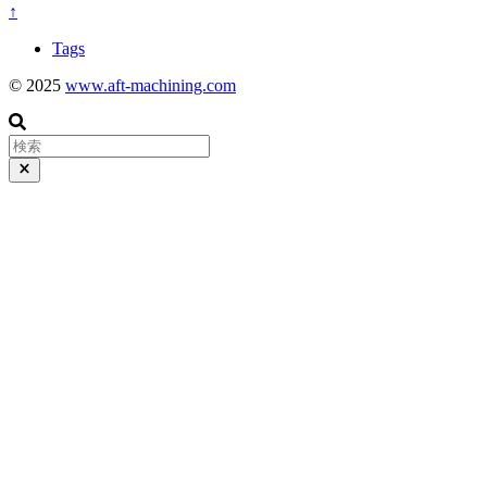
↑
Tags
© 2025
www.aft-machining.com