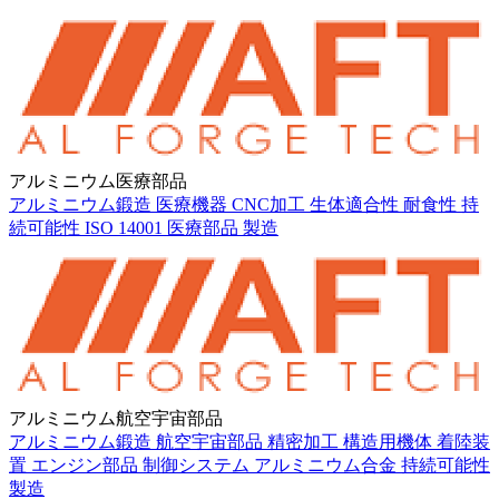
アルミニウム医療部品
アルミニウム鍛造
医療機器
CNC加工
生体適合性
耐食性
持
続可能性
ISO 14001
医療部品
製造
アルミニウム航空宇宙部品
アルミニウム鍛造
航空宇宙部品
精密加工
構造用機体
着陸装
置
エンジン部品
制御システム
アルミニウム合金
持続可能性
製造