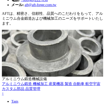
メール:
aft@aft-forge.com.tw
AFTは、精密さ、信頼性、品質へのこだわりをもって、アル
ミニウム合金鍛造および機械加工のニーズをサポートいたし
ます。
アルミニウム鍛造機械設備
アルミニウム鍛造
機械加工
産業機器
製造
自動車
航空宇宙
カスタム部品
品質管理
↑
Tags