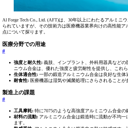
Al Forge Tech Co., Ltd. (AFT)は、30
られていますが、その技術力は医療機器業界向けの高性能ア
点について探ります。
医療分野での用途
#
強度と耐久性:
義肢、インプラント、外科用器具などの医
ニウム合金は、優れた強度と疲労耐性を提供し、これら
生体適合性:
一部の鍛造アルミニウム合金は良好な生体
耐食性:
医療機器は湿気や滅菌処理にさらされることが多
製造上の課題
#
工具摩耗:
特に7075のような高強度アルミニウム合金
材料の流動:
アルミニウム合金は鍛造時に流動が不均一
ます。