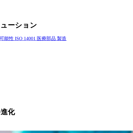
リューション
可能性
ISO 14001
医療部品
製造
の進化