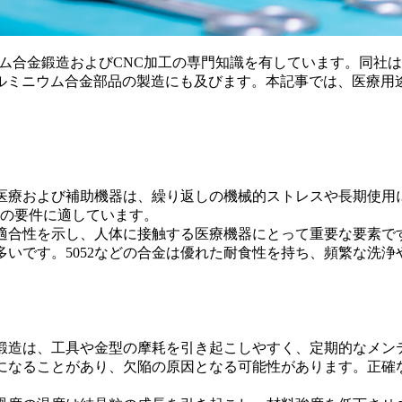
年以上にわたるアルミニウム合金鍛造およびCNC加工の専門知識を有して
ルミニウム合金部品の製造にも及びます。本記事では、医療用
療および補助機器は、繰り返しの機械的ストレスや長期使用に耐え
の要件に適しています。
適合性を示し、人体に接触する医療機器にとって重要な要素で
いです。5052などの合金は優れた耐食性を持ち、頻繁な洗浄
の鍛造は、工具や金型の摩耗を引き起こしやすく、定期的なメ
になることがあり、欠陥の原因となる可能性があります。正確