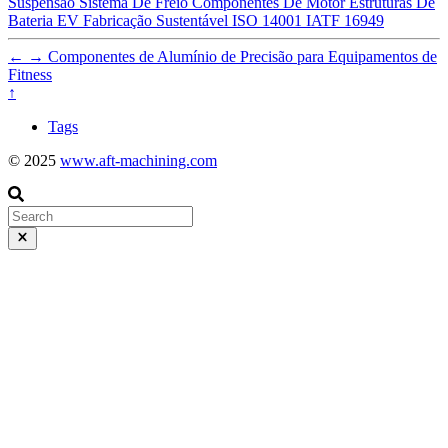
Suspensão
Sistema De Freio
Componentes De Motor
Estruturas De
Bateria EV
Fabricação Sustentável
ISO 14001
IATF 16949
←
→
Componentes de Alumínio de Precisão para Equipamentos de
Fitness
↑
Tags
© 2025
www.aft-machining.com