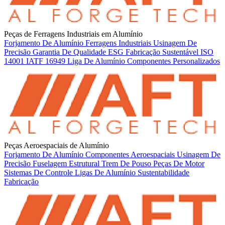
Peças de Ferragens Industriais em Alumínio
Forjamento De Alumínio
Ferragens Industriais
Usinagem De
Precisão
Garantia De Qualidade
ESG
Fabricação Sustentável
ISO
14001
IATF 16949
Liga De Alumínio
Componentes Personalizados
Peças Aeroespaciais de Alumínio
Forjamento De Alumínio
Componentes Aeroespaciais
Usinagem De
Precisão
Fuselagem Estrutural
Trem De Pouso
Peças De Motor
Sistemas De Controle
Ligas De Alumínio
Sustentabilidade
Fabricação