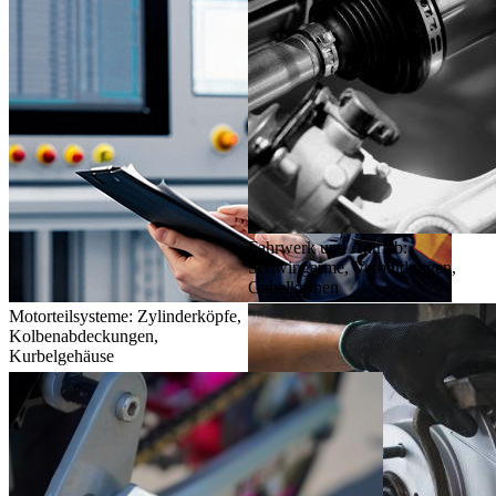
Fahrwerk und Antrieb:
Schwingarme, Verbindungen,
Gabelkronen
Motorteilsysteme: Zylinderköpfe,
Kolbenabdeckungen,
Kurbelgehäuse