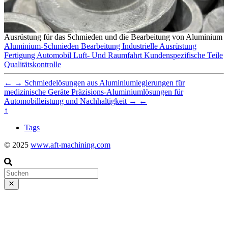
Ausrüstung für das Schmieden und die Bearbeitung von Aluminium
Aluminium-Schmieden
Bearbeitung
Industrielle Ausrüstung
Fertigung
Automobil
Luft- Und Raumfahrt
Kundenspezifische Teile
Qualitätskontrolle
←
→
Schmiedelösungen aus Aluminiumlegierungen für
medizinische Geräte
Präzisions-Aluminiumlösungen für
Automobilleistung und Nachhaltigkeit
→
←
↑
Tags
© 2025
www.aft-machining.com