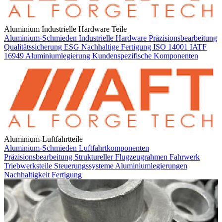
Aluminium Industrielle Hardware Teile
Aluminium-Schmieden
Industrielle Hardware
Präzisionsbearbeitung
Qualitätssicherung
ESG
Nachhaltige Fertigung
ISO 14001
IATF
16949
Aluminiumlegierung
Kundenspezifische Komponenten
Aluminium-Luftfahrtteile
Aluminium-Schmieden
Luftfahrtkomponenten
Präzisionsbearbeitung
Struktureller Flugzeugrahmen
Fahrwerk
Triebwerksteile
Steuerungssysteme
Aluminiumlegierungen
Nachhaltigkeit
Fertigung