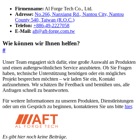
Firmenname:
Al Forge Tech Co., Ltd.
Adresse:
No.266, Nanxiang Rd., Nantou City, Nantou
County 540, Taiwan (R.O.C.)
Telefon:
+886-49-2227058
E-Mail:
aft@aft-forge.com.tw
Wie können wir Ihnen helfen?
#
Unser Team engagiert sich dafür, eine große Auswahl an Produkten
und einen außergewöhnlichen Service anzubieten. Ob Sie Fragen
haben, technische Unterstützung benötigen oder ein mögliches
Projekt besprechen möchten – wir laden Sie ein, Kontakt
aufzunehmen. Wir schätzen Ihr Feedback und bemühen uns, alle
Anfragen schnell zu beantworten.
Für weitere Informationen zu unseren Produkten, Dienstleistungen
oder um ein Gespräch zu beginnen, kontaktieren Sie uns bitte
hier
.
Es gibt hier noch keine Beiträge.