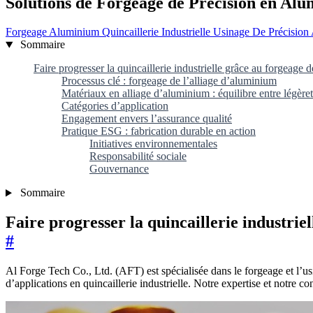
Solutions de Forgeage de Précision en Alum
Forgeage Aluminium
Quincaillerie Industrielle
Usinage De Précision
Sommaire
Faire progresser la quincaillerie industrielle grâce au forgeage 
Processus clé : forgeage de l’alliage d’aluminium
Matériaux en alliage d’aluminium : équilibre entre légère
Catégories d’application
Engagement envers l’assurance qualité
Pratique ESG : fabrication durable en action
Initiatives environnementales
Responsabilité sociale
Gouvernance
Sommaire
Faire progresser la quincaillerie industrie
#
Al Forge Tech Co., Ltd. (AFT) est spécialisée dans le forgeage et l’usi
d’applications en quincaillerie industrielle. Notre expertise et notre