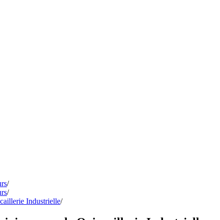
urs
/
urs
/
illerie Industrielle
/